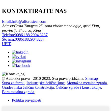
KONTAKTIRAJTE NAS
Email:
info@affordsteel.com
Adresa:
Cesta Tangyan 25, zona visoke tehnologije, grad Xian,
provincija Shaanxi, Kina
Telefon:
0086 188 2904 3287
Što ima:
008618829043287
UPIT
© Autorska prava - 2010-2023: Sva prava pridržana.
Sitemap
Šupa za farmu
,
Industrijske čelične šupe
,
Montažna metalna zgrada
,
Građevinska čelična konstrukcija
,
Čelične zgrade i konstrukcije
,
Barn metalna zgrada
,
Politika privatnosti