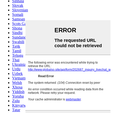
Sinhala
Slovak
Slovenian
Somali
Samoan
Scots Gaelic
Shona
Sindhi
Sundanese
Swahili
Tajik
Tamil
Telugu
Thai
Ukrainian
Urdu
Uzbek
Vietnamese
Welsh
Xhosa
Yiddish
Yoruba
Zulu
Kinyarwanda
Tatar