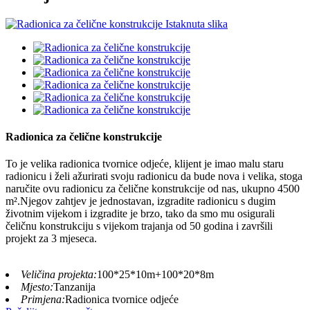
Radionica za čelične konstrukcije
To je velika radionica tvornice odjeće, klijent je imao malu staru
radionicu i želi ažurirati svoju radionicu da bude nova i velika, stoga
naručite ovu radionicu za čelične konstrukcije od nas, ukupno 4500
m².Njegov zahtjev je jednostavan, izgradite radionicu s dugim
životnim vijekom i izgradite je brzo, tako da smo mu osigurali
čeličnu konstrukciju s vijekom trajanja od 50 godina i završili
projekt za 3 mjeseca.
Veličina projekta:
100*25*10m+100*20*8m
Mjesto:
Tanzanija
Primjena:
Radionica tvornice odjeće