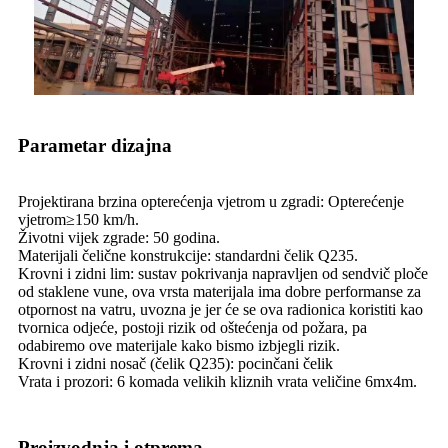
Parametar dizajna
Projektirana brzina opterećenja vjetrom u zgradi: Opterećenje
vjetrom≥150 km/h.
Životni vijek zgrade: 50 godina.
Materijali čelične konstrukcije: standardni čelik Q235.
Krovni i zidni lim: sustav pokrivanja napravljen od sendvič ploče
od staklene vune, ova vrsta materijala ima dobre performanse za
otpornost na vatru, uvozna je jer će se ova radionica koristiti kao
tvornica odjeće, postoji rizik od oštećenja od požara, pa
odabiremo ove materijale kako bismo izbjegli rizik.
Krovni i zidni nosač (čelik Q235): pocinčani čelik
Vrata i prozori: 6 komada velikih kliznih vrata veličine 6mx4m.
Proizvodnja i otprema