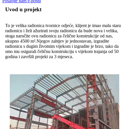
Pošaljite nam e-poštu
Uvod u projekt
To je velika radionica tvornice odjeće, klijent je imao malu staru
radionicu i želi ažurirati svoju radionicu da bude nova i velika,
stoga naručite ovu radionicu za čelične konstrukcije od nas,
ukupno 4500 m².Njegov zahtjev je jednostavan, izgradite
radionicu s dugim životnim vijekom i izgradite je brzo, tako da
smo mu osigurali čeličnu konstrukciju s vijekom trajanja od 50
godina i završili projekt za 3 mjeseca.