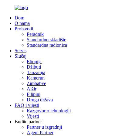
Dom
O nama
Proizvodi
Peradnik
Standardno skladište
Standardna radionica
Servis
Slučaj
Etiopija
Džibuti
Tanzanija
Kamerun
Zimbabve
Alžir
Filipini
Druga država
FAQ i vijesti
Razgovor o tehnologiji
Vijesti
Budite partner
Partner u izgradnji
Agent Partner