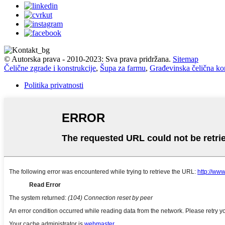
© Autorska prava - 2010-2023: Sva prava pridržana.
Sitemap
Čelične zgrade i konstrukcije
,
Šupa za farmu
,
Građevinska čelična ko
Politika privatnosti