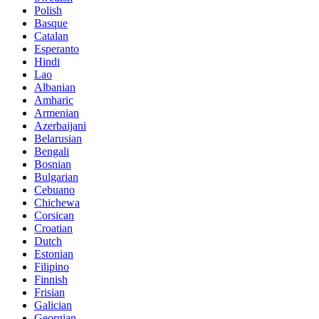
Polish
Basque
Catalan
Esperanto
Hindi
Lao
Albanian
Amharic
Armenian
Azerbaijani
Belarusian
Bengali
Bosnian
Bulgarian
Cebuano
Chichewa
Corsican
Croatian
Dutch
Estonian
Filipino
Finnish
Frisian
Galician
Georgian