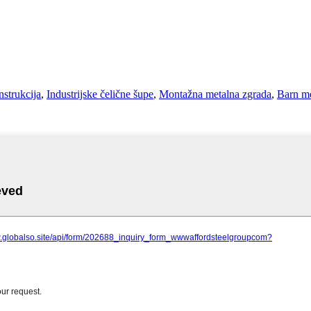
nstrukcija
,
Industrijske čelične šupe
,
Montažna metalna zgrada
,
Barn me