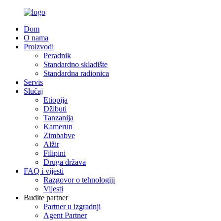
Dom
O nama
Proizvodi
Peradnik
Standardno skladište
Standardna radionica
Servis
Slučaj
Etiopija
Džibuti
Tanzanija
Kamerun
Zimbabve
Alžir
Filipini
Druga država
FAQ i vijesti
Razgovor o tehnologiji
Vijesti
Budite partner
Partner u izgradnji
Agent Partner