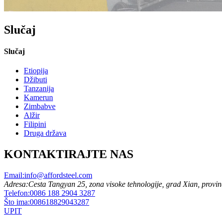
Slučaj
Slučaj
Etiopija
Džibuti
Tanzanija
Kamerun
Zimbabve
Alžir
Filipini
Druga država
KONTAKTIRAJTE NAS
Email:
info@affordsteel.com
Adresa:
Cesta Tangyan 25, zona visoke tehnologije, grad Xian, provin
Telefon:
0086 188 2904 3287
Što ima:
008618829043287
UPIT