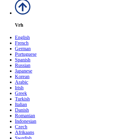
Vrh
English
French
German
Portuguese
Spanish
Russian
Japanese
Korean
Arabic
Irish
Greek
Turkish
Italian
Danish
Romanian
Indonesian
Czech
Afrikaans
Swedish